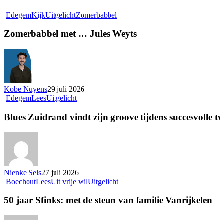
Edegem
Kijk
Uitgelicht
Zomerbabbel
Zomerbabbel met … Jules Weyts
Kobe Nuyens
29 juli 2026
Edegem
Lees
Uitgelicht
Blues Zuidrand vindt zijn groove tijdens succesvolle t
Nienke Sels
27 juli 2026
Boechout
Lees
Uit vrije wil
Uitgelicht
50 jaar Sfinks: met de steun van familie Vanrijkelen