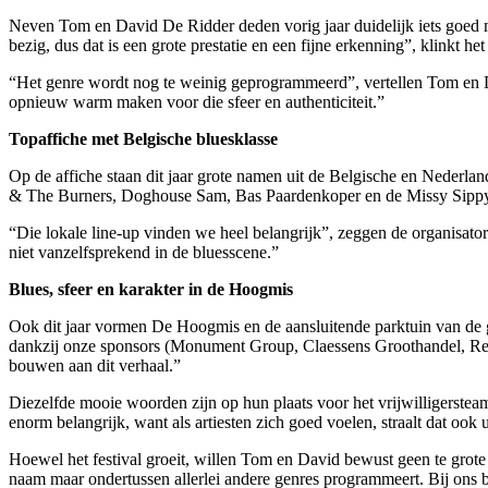
Neven Tom en David De Ridder deden vorig jaar duidelijk iets goed me
bezig, dus dat is een grote prestatie en een fijne erkenning”, klinkt 
“Het genre wordt nog te weinig geprogrammeerd”, vertellen Tom en D
opnieuw warm maken voor die sfeer en authenticiteit.”
Topaffiche met Belgische bluesklasse
Op de affiche staan dit jaar grote namen uit de Belgische en Nederl
& The Burners, Doghouse Sam, Bas Paardenkoper en de Missy Sippy
“Die lokale line-up vinden we heel belangrijk”, zeggen de organisator
niet vanzelfsprekend in de bluesscene.”
Blues, sfeer en karakter in de Hoogmis
Ook dit jaar vormen De Hoogmis en de aansluitende parktuin van de 
dankzij onze sponsors (Monument Group, Claessens Groothandel, Remant
bouwen aan dit verhaal.”
Diezelfde mooie woorden zijn op hun plaats voor het vrijwilligerste
enorm belangrijk, want als artiesten zich goed voelen, straalt dat ook u
Hoewel het festival groeit, willen Tom en David bewust geen te grote 
naam maar ondertussen allerlei andere genres programmeert. Bij ons bli