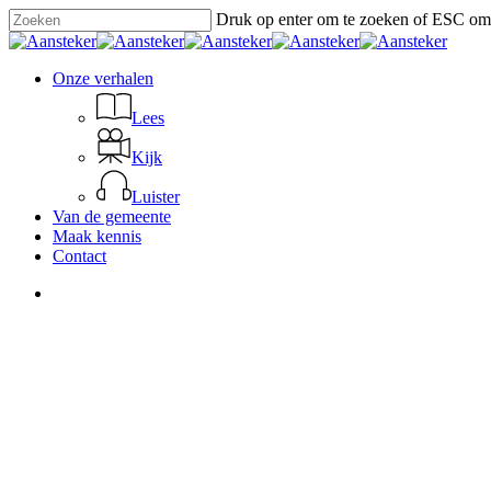
Skip
Druk op enter om te zoeken of ESC om 
to
Close
main
Search
content
search
Menu
Onze verhalen
Lees
Kijk
Luister
Van de gemeente
Maak kennis
Contact
search
Blues Zuidrand is