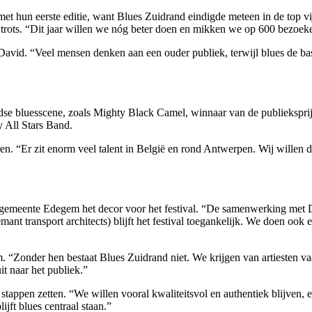
t hun eerste editie, want Blues Zuidrand eindigde meteen in de top vij
het trots. “Dit jaar willen we nóg beter doen en mikken we op 600 bezoek
avid. “Veel mensen denken aan een ouder publiek, terwijl blues de b
andse bluesscene, zoals Mighty Black Camel, winnaar van de publieksp
 All Stars Band.
en. “Er zit enorm veel talent in België en rond Antwerpen. Wij willen d
gemeente Edegem het decor voor het festival. “De samenwerking met D
 transport architects) blijft het festival toegankelijk. We doen ook 
am. “Zonder hen bestaat Blues Zuidrand niet. We krijgen van artiesten 
it naar het publiek.”
stappen zetten. “We willen vooral kwaliteitsvol en authentiek blijven, e
jft blues centraal staan.”