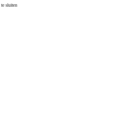
te sluiten
Edegem
Lees
 terug: zaterdagavond vol pure b