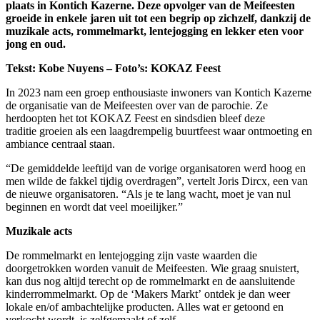
plaats in Kontich Kazerne. Deze opvolger van de Meifeesten
groeide in enkele jaren uit tot een begrip op zichzelf, dankzij de
muzikale acts, rommelmarkt, lentejogging en lekker eten voor
jong en oud.
Tekst: Kobe Nuyens – Foto’s: KOKAZ Feest
In 2023 nam een groep enthousiaste inwoners van Kontich Kazerne
de organisatie van de Meifeesten over van de parochie. Ze
herdoopten het tot KOKAZ Feest en sindsdien bleef deze
traditie groeien als een laagdrempelig buurtfeest waar ontmoeting en
ambiance centraal staan.
“De gemiddelde leeftijd van de vorige organisatoren werd hoog en
men wilde de fakkel tijdig overdragen”, vertelt Joris Dircx, een van
de nieuwe organisatoren. “Als je te lang wacht, moet je van nul
beginnen en wordt dat veel moeilijker.”
Muzikale acts
De rommelmarkt en lentejogging zijn vaste waarden die
doorgetrokken worden vanuit de Meifeesten. Wie graag snuistert,
kan dus nog altijd terecht op de rommelmarkt en de aansluitende
kinderrommelmarkt. Op de ‘Makers Markt’ ontdek je dan weer
lokale en/of ambachtelijke producten. Alles wat er getoond en
verkocht wordt, is zelfgemaakt of zelf