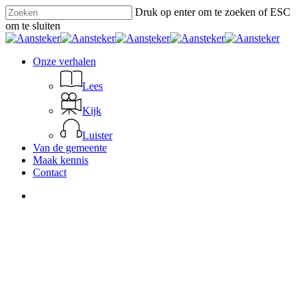
Skip
Druk op enter om te zoeken of ESC
to
om te sluiten
main
Close
content
Search
search
Menu
Onze verhalen
Lees
Kijk
Luister
Van de gemeente
Maak kennis
Contact
search
Kontich
Lees
Uitgelicht
KOKAZ Feest brengt opnieuw