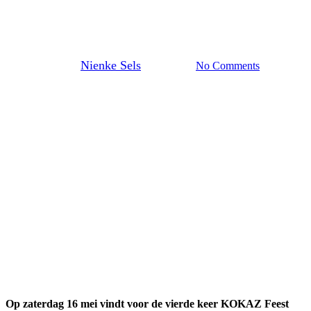
muziek, sfeer en ontmoeting
naar Kontich Kazerne
Door
Nienke Sels
13 mei 2026
No Comments
Op zaterdag 16 mei vindt voor de vierde keer KOKAZ Feest