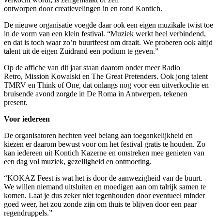
ontworpen door creatievelingen in en rond Kontich.
De nieuwe organisatie voegde daar ook een eigen muzikale twist toe
in de vorm van een klein festival. “Muziek werkt heel verbindend,
en dat is toch waar zo’n buurtfeest om draait. We proberen ook altijd
talent uit de eigen Zuidrand een podium te geven.”
Op de affiche van dit jaar staan daarom onder meer Radio
Retro, Mission Kowalski en The Great Pretenders. Ook jong talent
TMRV en Think of One, dat onlangs nog voor een uitverkochte en
bruisende avond zorgde in De Roma in Antwerpen, tekenen
present.
Voor iedereen
De organisatoren hechten veel belang aan toegankelijkheid en
kiezen er daarom bewust voor om het festival gratis te houden. Zo
kan iedereen uit Kontich Kazerne en omstreken mee genieten van
een dag vol muziek, gezelligheid en ontmoeting.
“KOKAZ Feest is wat het is door de aanwezigheid van de buurt.
We willen niemand uitsluiten en moedigen aan om talrijk samen te
komen. Laat je dus zeker niet tegenhouden door eventueel minder
goed weer, het zou zonde zijn om thuis te blijven door een paar
regendruppels.”